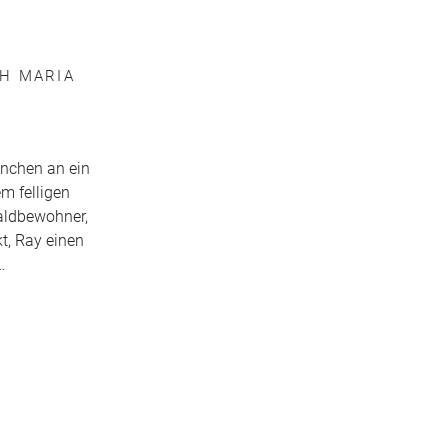
PH MARIA
nnchen an ein
em felligen
Waldbewohner,
t, Ray einen
…