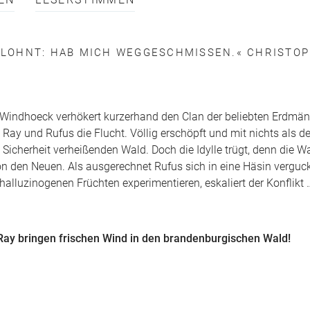
EN
LESERSTIMMEN
GELOHNT: HAB MICH WEGGESCHMISSEN.« CHRISTO
f Windhoeck verhökert kurzerhand den Clan der beliebten Erdmä
 Ray und Rufus die Flucht. Völlig erschöpft und mit nichts als d
, Sicherheit verheißenden Wald. Doch die Idylle trügt, denn die 
von den Neuen. Als ausgerechnet Rufus sich in eine Häsin verguck
lluzinogenen Früchten experimentieren, eskaliert der Konflikt 
 Ray bringen frischen Wind in den brandenburgischen Wald!