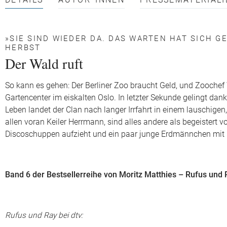
DETAILS
AUTOR*INNEN
PRESSEMATERIALI
»SIE SIND WIEDER DA. DAS WARTEN HAT SICH 
HERBST
Der Wald ruft
So kann es gehen: Der Berliner Zoo braucht Geld, und Zooche
Gartencenter im eiskalten Oslo. In letzter Sekunde gelingt dank
Leben landet der Clan nach langer Irrfahrt in einem lauschigen
allen voran Keiler Herrmann, sind alles andere als begeistert 
Discoschuppen aufzieht und ein paar junge Erdmännchen mit ha
Band 6 der Bestsellerreihe von Moritz Matthies – Rufus und
Rufus und Ray bei dtv: