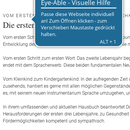
VOM ERSTEN SCHREI ZUR KLEINEN PERSÖNLICH
Die ersten drei Lebensjahre
Vom ersten Schrei zum ersten Schritt: Zwischen diesen Eckpunkte
Entwicklung des kleinen Menschen so rasant verläuft wie nie meh
Vom ersten Schritt zum ersten Wort: Das zweite Lebensjahr beg
endet mit dem Spracherwerb. Diese beiden fundamentalen Neu
Vom Kleinkind zum Kindergartenkind: In der aufregenden Zeit d
zusehends, hantiert es gerne mit allen möglichen Gegenständ
es, mit seinem neuen Instrumentarium Sprache umzugehen, und 
In ihrem umfassenden und aktuellen Hausbuch beantwortet Do
Herausforderungen der ersten drei Lebensjahre, zu Gesundhei
Fördermöglichkeiten kompetent und sympathisch.