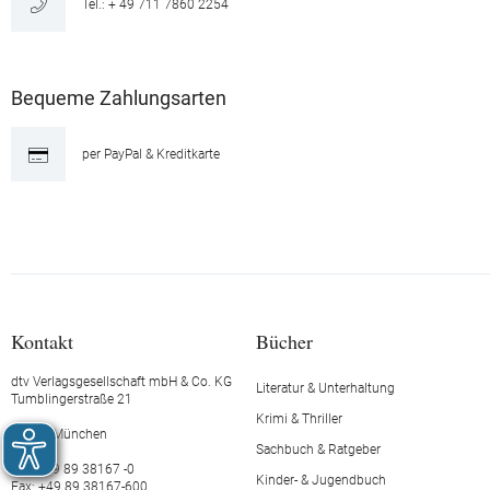
Tel.: + 49 711 7860 2254
Bequeme Zahlungsarten
per PayPal & Kreditkarte
Kontakt
Bücher
dtv Verlagsgesellschaft mbH & Co. KG
Literatur & Unterhaltung
Tumblingerstraße 21
Krimi & Thriller
80337 München
Sachbuch & Ratgeber
Tel.: +49 89 38167 -0
Kinder- & Jugendbuch
Fax: +49 89 38167-600