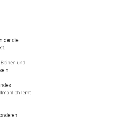
n der die
st.
i Beinen und
sein.
indes
lmählich lernt
sonderen