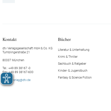
Kontakt
Bücher
dtv Verlagsgesellschaft mbH & Co. KG
Literatur & Unterhaltung
Tumblingerstraße 21
Krimi & Thriller
80337 München
Sachbuch & Ratgeber
Tel.: +49 89 38167 -0
Kinder- & Jugendbuch
Fax: +49 89 38167-600
Fantasy & Science Fiction
E-Mail:
verlag@dtv.de