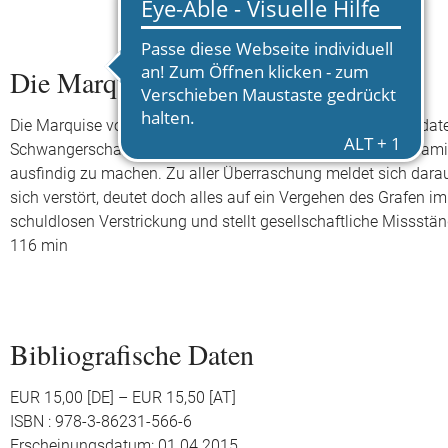
Die Marquise von O…
Die Marquise von O… fällt bei einem Überfall russischer Solda
Schwangerschaft festgestellt – ein Skandal für die ganze Fami
ausfindig zu machen. Zu aller Überraschung meldet sich darau
sich verstört, deutet doch alles auf ein Vergehen des Grafen im
schuldlosen Verstrickung und stellt gesellschaftliche Missstä
116 min
Bibliografische Daten
EUR 15,00 [DE] – EUR 15,50 [AT]
ISBN : 978-3-86231-566-6
Erscheinungsdatum: 01.04.2015