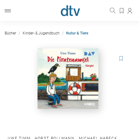
Bücher
Kinder- & Jugendbuch
Natur & Tiere
UWE TIMM
,
HORST BOLLMANN
,
MICHAEL HABECK