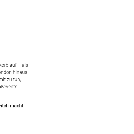
orb auf – als
London hinaus
mit zu tun,
roßevents
vitch macht