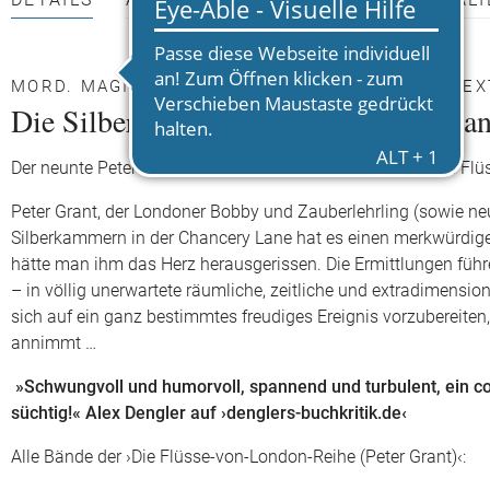
DETAILS
AUTOR*INNEN
PRESSEMATERIALI
MORD. MAGIE. KULT - PETER GRANT GERÄT IN E
Die Silberkammer in der Chancery La
Der neunte Peter-Grant-Roman aus der Bestsellerserie ›Die Flü
Peter Grant, der Londoner Bobby und Zauberlehrling (sowie neu
Silberkammern in der Chancery Lane hat es einen merkwürdige
hätte man ihm das Herz herausgerissen. Die Ermittlungen fü
– in völlig unerwartete räumliche, zeitliche und extradimensio
sich auf ein ganz bestimmtes freudiges Ereignis vorzubereite
annimmt …
»Schwungvoll und humorvoll, spannend und turbulent, ein co
süchtig!« Alex Dengler auf ›denglers-buchkritik.de‹
Alle Bände der ›Die Flüsse-von-London-Reihe (Peter Grant)‹: