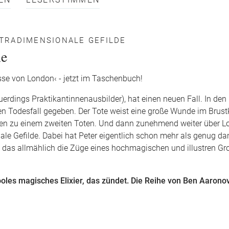
EN
LESERSTIMMEN
XTRADIMENSIONALE GEFILDE
ne
sse von London‹ - jetzt im Taschenbuch!
erdings Praktikantinnenausbilder), hat einen neuen Fall. In den
n Todesfall gegeben. Der Tote weist eine große Wunde im Brustk
hren zu einem zweiten Toten. Und dann zunehmend weiter über 
nale Gefilde. Dabei hat Peter eigentlich schon mehr als genug da
n, das allmählich die Züge eines hochmagischen und illustren G
oles magisches Elixier, das zündet. Die Reihe von Ben Aarono