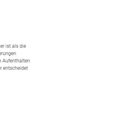
r ist als die
nerungen
n Aufenthalten
r entscheidet