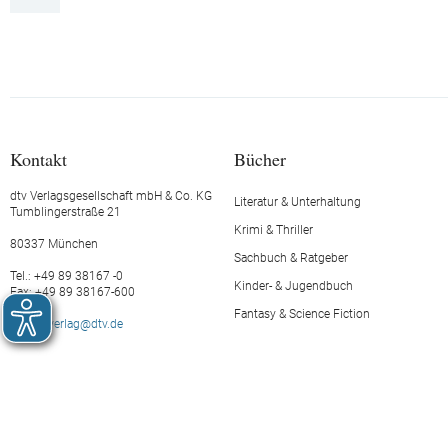
Kontakt
Bücher
dtv Verlagsgesellschaft mbH & Co. KG
Literatur & Unterhaltung
Tumblingerstraße 21
Krimi & Thriller
80337 München
Sachbuch & Ratgeber
Tel.: +49 89 38167 -0
Kinder- & Jugendbuch
Fax: +49 89 38167-600
Fantasy & Science Fiction
E-Mail:
verlag@dtv.de