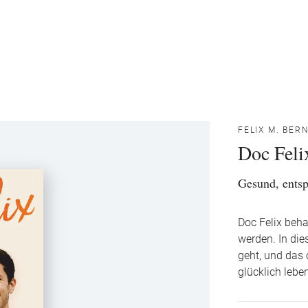
FELIX M. BER
Doc Feli
Gesund, entsp
Doc Felix beha
werden. In die
geht, und das
glücklich lebe