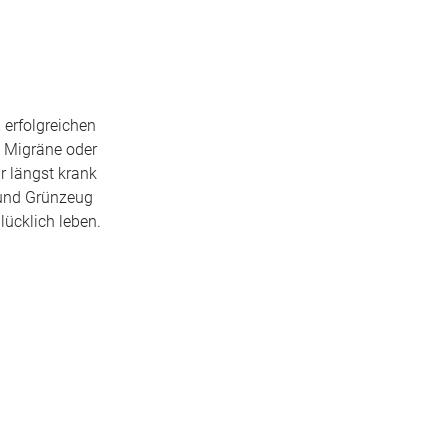
 erfolgreichen
t Migräne oder
r längst krank
 und Grünzeug
lücklich leben.