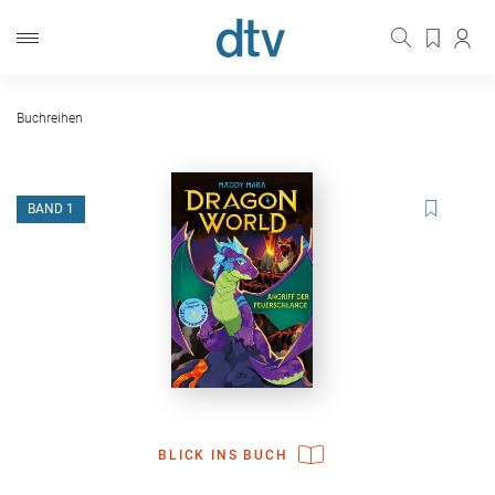
Buchreihen
BAND 1
BLICK INS BUCH