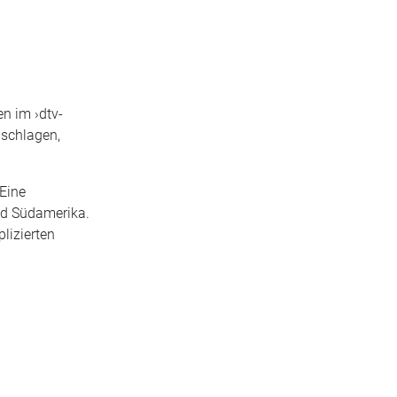
en im ›dtv-
hschlagen,
 Eine
und Südamerika.
lizierten