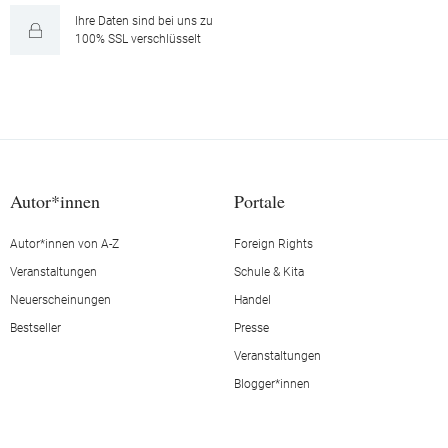
Ihre Daten sind bei uns zu
100% SSL verschlüsselt
Autor*innen
Portale
Autor*innen von A-Z
Foreign Rights
Veranstaltungen
Schule & Kita
Neuerscheinungen
Handel
Bestseller
Presse
Veranstaltungen
Blogger*innen