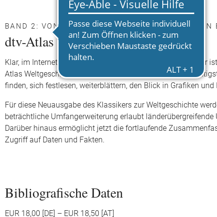
BAND 2: VON DER FRANZÖSISCHEN REVOLUTION
dtv-Atlas Weltgeschichte
Klar, im Internet findet sich nach einigem Suchen alles. Aber i
Atlas Weltgeschichte‹ sind sinnvoll geordnet, auf das Wichtig
finden, sich festlesen, weiterblättern, den Blick in Grafiken und
Für diese Neuausgabe des Klassikers zur Weltgeschichte werden
beträchtliche Umfangerweiterung erlaubt länderübergreifende 
Darüber hinaus ermöglicht jetzt die fortlaufende Zusammenfa
Zugriff auf Daten und Fakten.
Bibliografische Daten
EUR 18,00 [DE] – EUR 18,50 [AT]