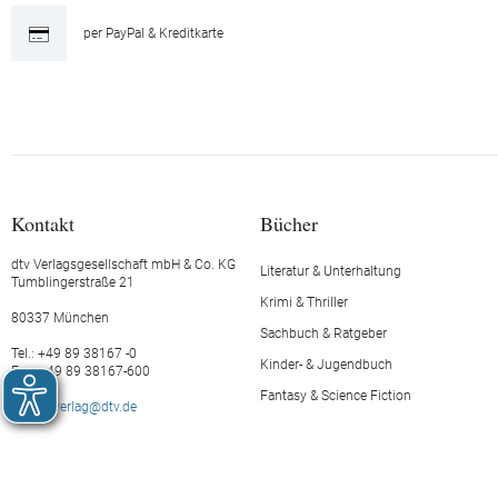
per PayPal & Kreditkarte
Kontakt
Bücher
dtv Verlagsgesellschaft mbH & Co. KG
Literatur & Unterhaltung
Tumblingerstraße 21
Krimi & Thriller
80337 München
Sachbuch & Ratgeber
Tel.: +49 89 38167 -0
Kinder- & Jugendbuch
Fax: +49 89 38167-600
Fantasy & Science Fiction
E-Mail:
verlag@dtv.de