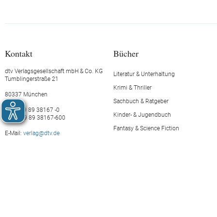
Kontakt
Bücher
dtv Verlagsgesellschaft mbH & Co. KG
Literatur & Unterhaltung
Tumblingerstraße 21
Krimi & Thriller
80337 München
Sachbuch & Ratgeber
Tel.: +49 89 38167 -0
Kinder- & Jugendbuch
Fax: +49 89 38167-600
Fantasy & Science Fiction
E-Mail:
verlag@dtv.de