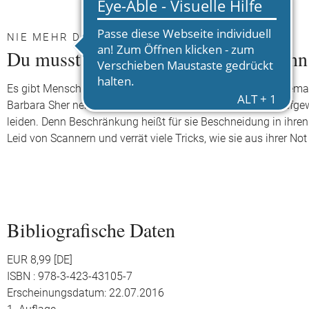
NIE MEHR DIE QUAL DER WAHL
Du musst dich nicht entscheiden, wenn
Es gibt Menschen, die sich nicht auf ein einziges Lebensthema 
Barbara Sher nennt sie »Scanner« und versteht darunter aufgewe
leiden. Denn Beschränkung heißt für sie Beschneidung in ihren
Leid von Scannern und verrät viele Tricks, wie sie aus ihrer N
Bibliografische Daten
EUR 8,99 [DE]
ISBN : 978-3-423-43105-7
Erscheinungsdatum: 22.07.2016