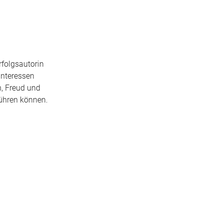
rfolgsautorin
Interessen
n, Freud und
führen können.