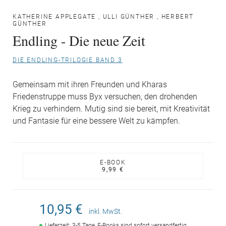
KATHERINE APPLEGATE
,
ULLI GÜNTHER
,
HERBERT
GÜNTHER
Endling - Die neue Zeit
DIE ENDLING-TRILOGIE BAND 3
Gemeinsam mit ihren Freunden und Kharas
Friedenstruppe muss Byx versuchen, den drohenden
Krieg zu verhindern. Mutig sind sie bereit, mit Kreativität
und Fantasie für eine bessere Welt zu kämpfen.
E-BOOK
9,99 €
10,95 €
inkl. MwSt.
Lieferzeit: 3-5 Tage, E-Books sind sofort versandfertig