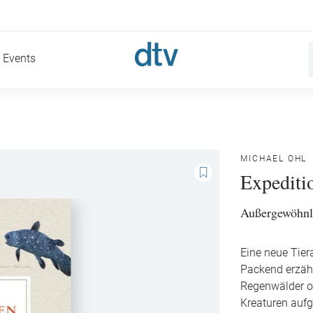
Events
MICHAEL OHL
Expeditio
Außergewöhnli
Eine neue Tier
Packend erzäh
Regenwälder od
Kreaturen auf