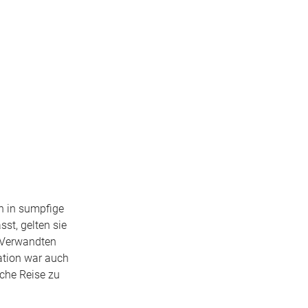
n in sumpfige
st, gelten sie
n Verwandten
ation war auch
iche Reise zu