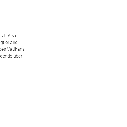
zt. Als er
gt er alle
 des Vatikans
egende über