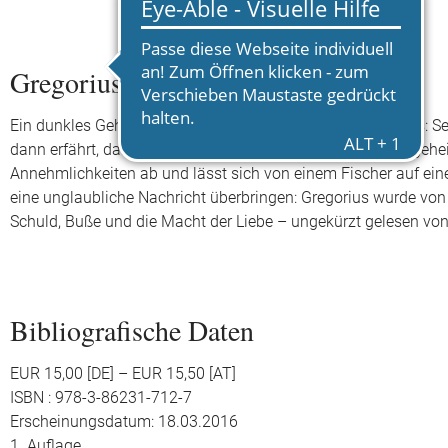
Gregorius
Ein dunkles Geheimnis belastet den jungen Ritter Gregorius: Se
dann erfährt, dass die schöne Königin, die er gerettet und geheir
Annehmlichkeiten ab und lässt sich von einem Fischer auf eine
eine unglaubliche Nachricht überbringen: Gregorius wurde von 
Schuld, Buße und die Macht der Liebe – ungekürzt gelesen von
Bibliografische Daten
EUR 15,00 [DE] – EUR 15,50 [AT]
ISBN : 978-3-86231-712-7
Erscheinungsdatum: 18.03.2016
1. Auflage