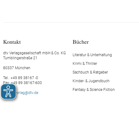
Kontakt
Bücher
dtv Verlagsgesellschaft mbH & Co. KG
Literatur & Unterhaltung
Tumblingerstraße 21
Krimi & Thriller
80337 München
Sachbuch & Ratgeber
Tel.: +49 89 38167 -0
Kinder- & Jugendbuch
Fax: +49 89 38167-600
Fantasy & Science Fiction
E-Mail:
verlag@dtv.de