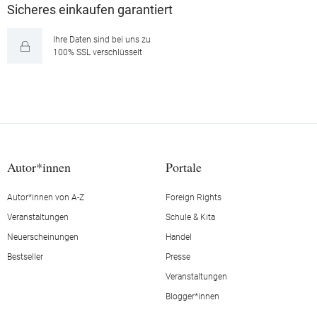
Sicheres einkaufen garantiert
Ihre Daten sind bei uns zu
100% SSL verschlüsselt
Autor*innen
Portale
Autor*innen von A-Z
Foreign Rights
Veranstaltungen
Schule & Kita
Neuerscheinungen
Handel
Bestseller
Presse
Veranstaltungen
Blogger*innen