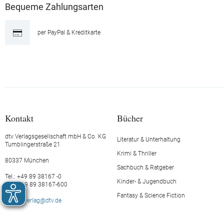
Bequeme Zahlungsarten
per PayPal & Kreditkarte
Kontakt
Bücher
dtv Verlagsgesellschaft mbH & Co. KG
Literatur & Unterhaltung
Tumblingerstraße 21
Krimi & Thriller
80337 München
Sachbuch & Ratgeber
Tel.: +49 89 38167 -0
Kinder- & Jugendbuch
Fax: +49 89 38167-600
Fantasy & Science Fiction
E-Mail:
verlag@dtv.de