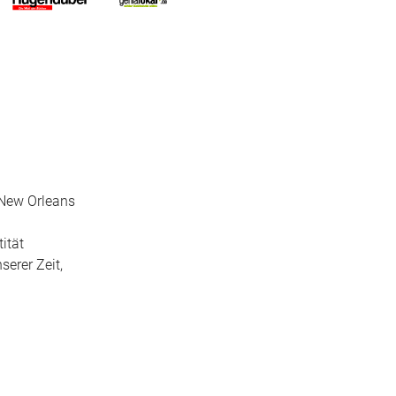
 New Orleans
ität
serer Zeit,