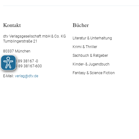
Kontakt
Bücher
dtv Verlagsgesellschaft mbH & Co. KG
Literatur & Unterhaltung
Tumblingerstraße 21
Krimi & Thriller
80337 München
Sachbuch & Ratgeber
Tel.: +49 89 38167 -0
Kinder- & Jugendbuch
Fax: +49 89 38167-600
Fantasy & Science Fiction
E-Mail:
verlag@dtv.de