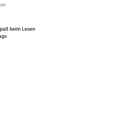
net
 Spaß beim Lesen
ags