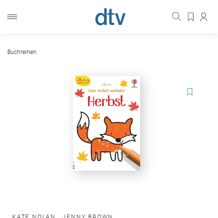
Buchreihen
KATE NOLAN
,
JENNY BROWN