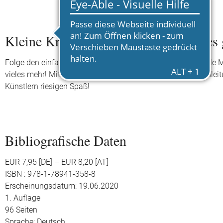
Kleine Kreativ-Werkstatt - Mein erstes
Folge den einfachen Schritt-für-Schritt-Anleitungen und male 
vieles mehr! Mit einfachen Grundformen, anschaulichen Anlei
Künstlern riesigen Spaß!
Bibliografische Daten
EUR 7,95 [DE] – EUR 8,20 [AT]
ISBN : 978-1-78941-358-8
Erscheinungsdatum: 19.06.2020
1. Auflage
96 Seiten
Sprache: Deutsch