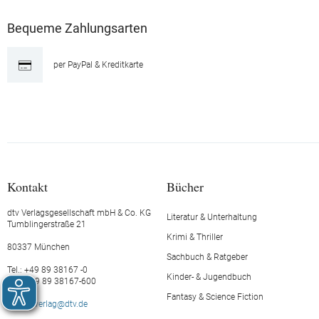
Bequeme Zahlungsarten
per PayPal & Kreditkarte
Kontakt
Bücher
dtv Verlagsgesellschaft mbH & Co. KG
Literatur & Unterhaltung
Tumblingerstraße 21
Krimi & Thriller
80337 München
Sachbuch & Ratgeber
Tel.: +49 89 38167 -0
Kinder- & Jugendbuch
Fax: +49 89 38167-600
Fantasy & Science Fiction
E-Mail:
verlag@dtv.de