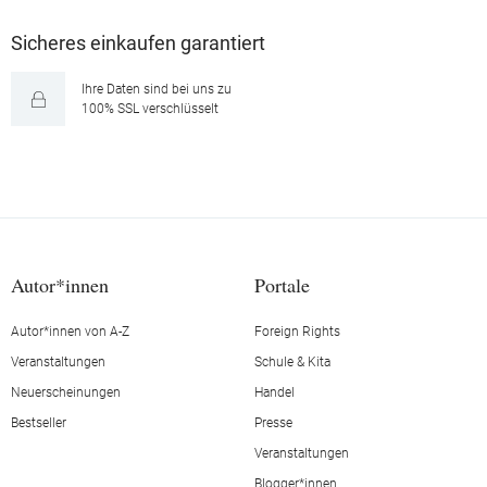
Sicheres einkaufen garantiert
Ihre Daten sind bei uns zu
100% SSL verschlüsselt
Autor*innen
Portale
Autor*innen von A-Z
Foreign Rights
Veranstaltungen
Schule & Kita
Neuerscheinungen
Handel
Bestseller
Presse
Veranstaltungen
Blogger*innen