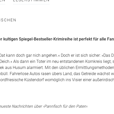
EN
LESERSTIMMEN
SCHEN
kultigen Spiegel-Bestseller-Krimireihe ist perfekt für alle Fa
 Dat kann doch gar nich angehen.« Doch er ist sich sicher: »Das 
Deich.« Als dann ein Toter im neu entstandenen Kornkreis liegt, 
nbek aus Husum alarmiert. Mit den üblichen Ermittlungsmethod
büll. Fahrerlose Autos rasen übers Land, das Getreide wächst wi
nordfriesische Küstendorf womöglich ins Visier einer außerirdis
ueste Nachrichten über ›Pannfisch für den Paten‹