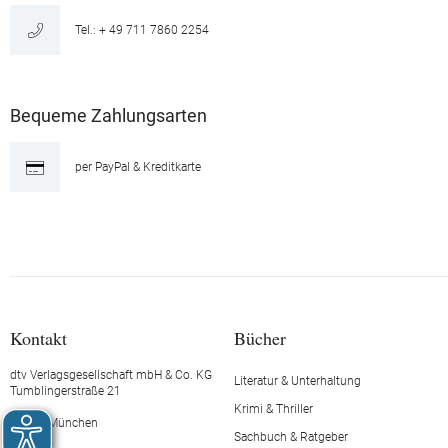
Tel.: + 49 711 7860 2254
Bequeme Zahlungsarten
per PayPal & Kreditkarte
Kontakt
Bücher
dtv Verlagsgesellschaft mbH & Co. KG
Literatur & Unterhaltung
Tumblingerstraße 21
Krimi & Thriller
80337 München
Sachbuch & Ratgeber