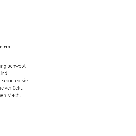
ns von
Ding schwebt
sind
en kommen sie
e verrückt,
chen Macht