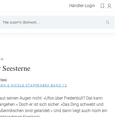
Händler-Login
CH
r Seesterne
rimi
SEN & NICOLE STAPPENBEK BAND 12
raut seinen Augen nicht: »Ufos über Fredenbüll? Dat kann
angehen.« Doch er ist sich sicher: »Das Ding schwebt und
Außerirdischen sind gelandet.« Und dann liegt auch noch ein