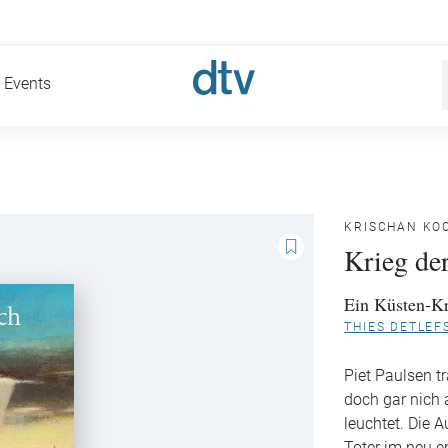
Events
KRISCHAN KO
Krieg de
Ein Küsten-K
THIES DETLEF
Piet Paulsen t
doch gar nich 
leuchtet. Die 