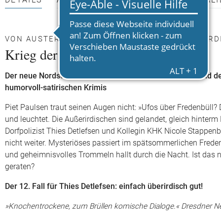
DETAILS
AUTOR*INNEN
PRESSEMATERIALI
VON AUSTERN, AALEN UND ANDEREN AUSSERIRDI
Krieg der Seesterne
Der neue Nordsee-Krimi von Krischan Koch – der 12. Band der 
humorvoll-satirischen Krimis
Piet Paulsen traut seinen Augen nicht: »Ufos über Fredenbüll?
und leuchtet. Die Außerirdischen sind gelandet, gleich hinterm 
Dorfpolizist Thies Detlefsen und Kollegin KHK Nicole Stappe
nicht weiter. Mysteriöses passiert im spätsommerlichen Freden
und geheimnisvolles Trommeln hallt durch die Nacht. Ist das 
geraten?
Der 12. Fall für Thies Detlefsen: einfach überirdisch gut!
»Knochentrockene, zum Brüllen komische Dialoge.« Dresdner Ne