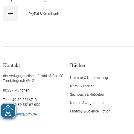
per PayPal & Kreditkarte
Kontakt
Bücher
dtv Verlagsgesellschaft mbH & Co. KG
Literatur & Unterhaltung
Tumblingerstraße 21
Krimi & Thriller
80337 München
Sachbuch & Ratgeber
Tel.: +49 89 38167 -0
Kinder- & Jugendbuch
Fax: +49 89 38167-600
Fantasy & Science Fiction
E-Mail:
verlag@dtv.de