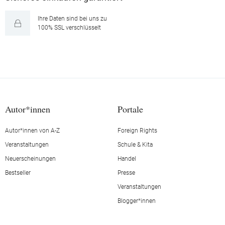
Ihre Daten sind bei uns zu
100% SSL verschlüsselt
Autor*innen
Portale
Autor*innen von A-Z
Foreign Rights
Veranstaltungen
Schule & Kita
Neuerscheinungen
Handel
Bestseller
Presse
Veranstaltungen
Blogger*innen