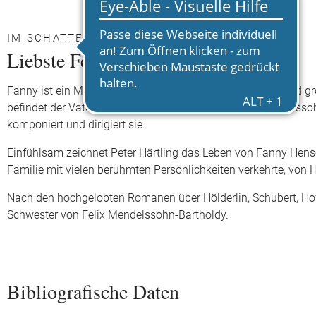
IM SCHATTEN DES BERÜHMTEN BRUDERS
Liebste Fenchel!
Fanny ist ein Mädchen mit dunklen seelenvollen Augen und gr
befindet der Vater und später auch ihr Bruder, Felix Mendels
komponiert und dirigiert sie.
Einfühlsam zeichnet Peter Härtling das Leben von Fanny Hense
Familie mit vielen berühmten Persönlichkeiten verkehrte, von 
Nach den hochgelobten Romanen über Hölderlin, Schubert, H
Schwester von Felix Mendelssohn-Bartholdy.
Bibliografische Daten