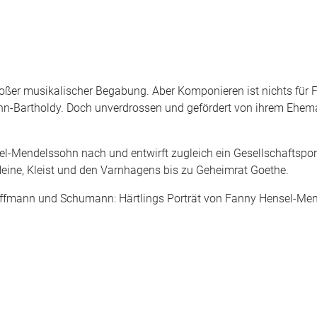
oßer musikalischer Begabung. Aber Komponieren ist nichts für 
sohn-Bartholdy. Doch unverdrossen und gefördert von ihrem Ehe
l-Mendelssohn nach und entwirft zugleich ein Gesellschaftsport
Heine, Kleist und den Varnhagens bis zu Geheimrat Goethe.
offmann und Schumann: Härtlings Porträt von Fanny Hensel-Me