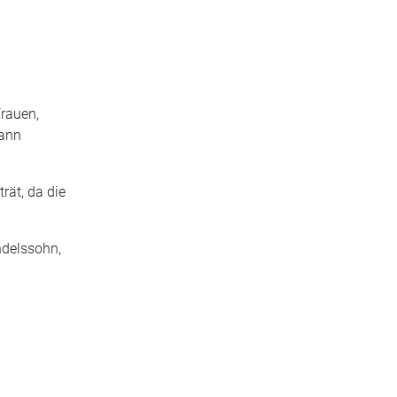
Frauen,
mann
rät, da die
ndelssohn,