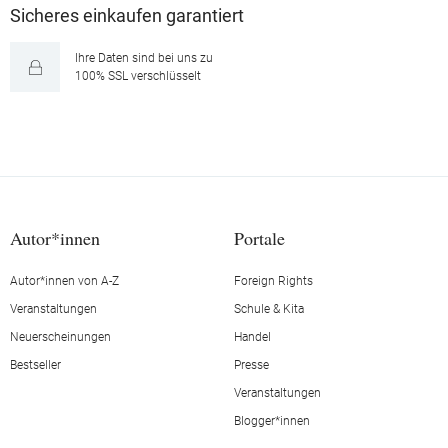
Sicheres einkaufen garantiert
Ihre Daten sind bei uns zu
100% SSL verschlüsselt
Autor*innen
Portale
Autor*innen von A-Z
Foreign Rights
Veranstaltungen
Schule & Kita
Neuerscheinungen
Handel
Bestseller
Presse
Veranstaltungen
Blogger*innen