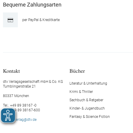
Bequeme Zahlungsarten
per PayPal & Kreditkarte
Kontakt
Bücher
dtv Verlagsgesellschaft mbH & Co. KG
Literatur & Unterhaltung
Tumblingerstraße 21
Krimi & Thriller
80337 München
Sachbuch & Ratgeber
Tel.: +49 89 38167 -0
Kinder- & Jugendbuch
Fax: +49 89 38167-600
Fantasy & Science Fiction
E-Mail:
verlag@dtv.de