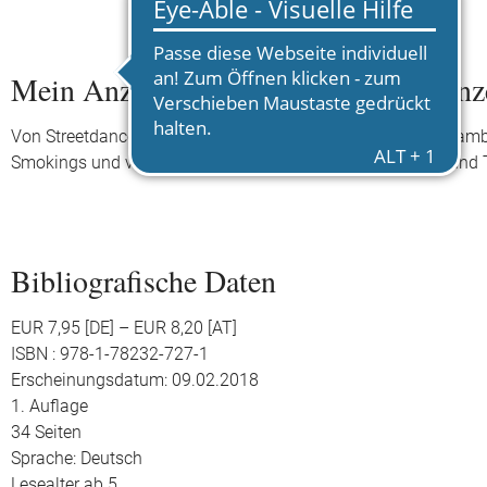
Mein Anziehpuppen-Stickerbuch: Tänz
Von Streetdance über Ballett und Bauchtanz bis hin zum Samb
Smokings und vielen Accessoires kannst du Tänzerinnen und Tän
Bibliografische Daten
EUR 7,95 [DE] – EUR 8,20 [AT]
ISBN : 978-1-78232-727-1
Erscheinungsdatum: 09.02.2018
1. Auflage
34 Seiten
Sprache: Deutsch
Lesealter ab 5