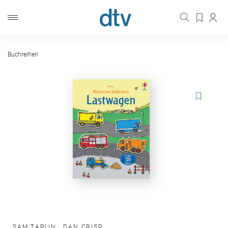
Buchreihen
SAM TAPLIN
,
DAN CRISP