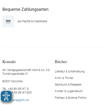
Bequeme Zahlungsarten
per PayPal & Kreditkarte
Kontakt
Bücher
dtv Verlagsgesellschaft mbH & Co. KG
Literatur & Unterhaltung
Tumblingerstraße 21
Krimi & Thriller
80337 München
Sachbuch & Ratgeber
Tel.: +49 89 38167 -0
Kinder- & Jugendbuch
Fax: +49 89 38167-600
Fantasy & Science Fiction
E-Mail:
verlag@dtv.de