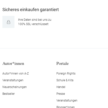
Sicheres einkaufen garantiert
Ihre Daten sind bei uns zu
100% SSL verschlüsselt
Autor*innen
Portale
Autor*innen von A-Z
Foreign Rights
Veranstaltungen
Schule & Kita
Neuerscheinungen
Handel
Bestseller
Presse
Veranstaltungen
Blogger*innen