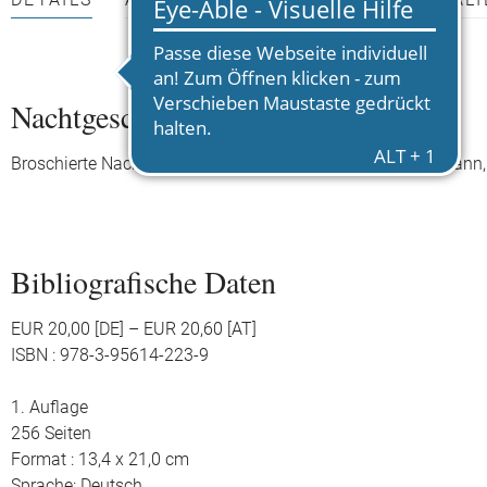
DETAILS
AUTOR*INNEN
PRESSEMATERIALI
Nachtgeschwister
Broschierte Nachauflage von "Nachtgeschwister" (Kunstmann,
Bibliografische Daten
EUR 20,00 [DE] – EUR 20,60 [AT]
ISBN : 978-3-95614-223-9
1. Auflage
256 Seiten
Format : 13,4 x 21,0 cm
Sprache: Deutsch