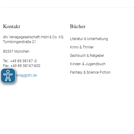
Kontakt
Bücher
dtv Verlagsgesellschaft mbH & Co. KG
Literatur & Unterhaltung
Tumblingerstraße 21
Krimi & Thriller
80337 München
Sachbuch & Ratgeber
Tel.: +49 89 38167 -0
Kinder- & Jugendbuch
Fax: +49 89 38167-600
Fantasy & Science Fiction
E-Mail:
verlag@dtv.de