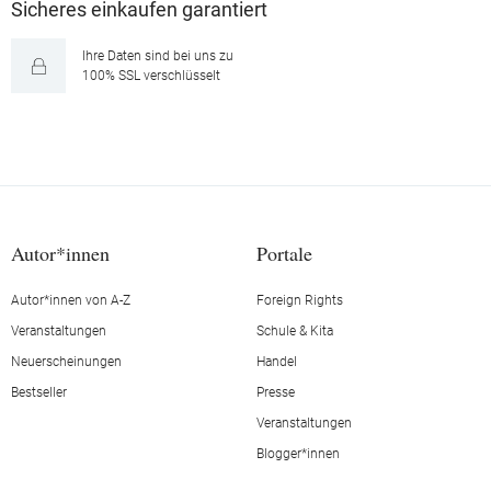
Sicheres einkaufen garantiert
Ihre Daten sind bei uns zu
100% SSL verschlüsselt
Autor*innen
Portale
Autor*innen von A-Z
Foreign Rights
Veranstaltungen
Schule & Kita
Neuerscheinungen
Handel
Bestseller
Presse
Veranstaltungen
Blogger*innen