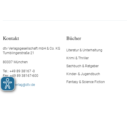
Kontakt
Bücher
dtv Verlagsgesellschaft mbH & Co. KG
Literatur & Unterhaltung
Tumblingerstraße 21
Krimi & Thriller
80337 München
Sachbuch & Ratgeber
Tel.: +49 89 38167 -0
Kinder- & Jugendbuch
Fax: +49 89 38167-600
Fantasy & Science Fiction
E-Mail:
verlag@dtv.de