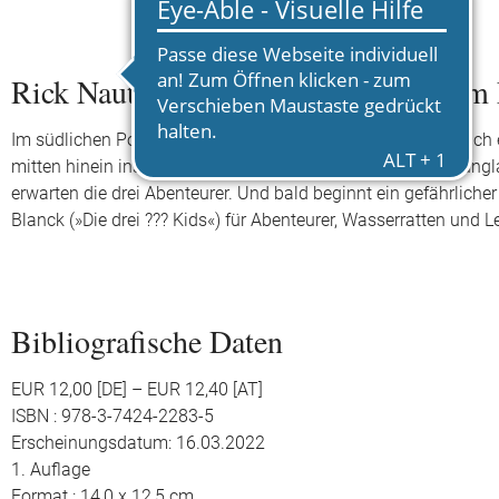
Rick Nautilus – Teil 6: Dinosaurier im
Im südlichen Polarmeer sichten Rick, Ava und Emilio plötzlich 
mitten hinein ins Innere des Berges. Dort machen sie eine un
erwarten die drei Abenteurer. Und bald beginnt ein gefährlicher
Blanck (»Die drei ??? Kids«) für Abenteurer, Wasserratten und
Bibliografische Daten
EUR 12,00 [DE] – EUR 12,40 [AT]
ISBN : 978-3-7424-2283-5
Erscheinungsdatum: 16.03.2022
1. Auflage
Format : 14,0 x 12,5 cm