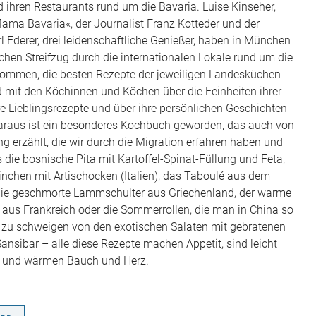
 ihren Restaurants rund um die Bavaria. Luise Kinseher,
ama Bavaria«, der Journalist Franz Kotteder und der
l Ederer, drei leidenschaftliche Genießer, haben in München
schen Streifzug durch die internationalen Lokale rund um die
nommen, die besten Rezepte der jeweiligen Landesküchen
 mit den Köchinnen und Köchen über die Feinheiten ihrer
re Lieblingsrezepte und über ihre persönlichen Geschichten
araus ist ein besonderes Kochbuch geworden, das auch von
ng erzählt, die wir durch die Migration erfahren haben und
s die bosnische Pita mit Kartoffel-Spinat-Füllung und Feta,
inchen mit Artischocken (Italien), das Taboulé aus dem
die geschmorte Lammschulter aus Griechenland, der warme
aus Frankreich oder die Sommerrollen, die man in China so
z zu schweigen von den exotischen Salaten mit gebratenen
nsibar – alle diese Rezepte machen Appetit, sind leicht
 und wärmen Bauch und Herz.