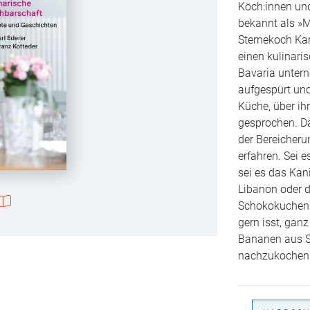
Köch:innen und
bekannt als »M
Sternekoch Kar
einen kulinari
Bavaria unter
aufgespürt und
Küche, über ih
gesprochen. D
der Bereicheru
erfahren. Sei e
sei es das Kan
Libanon oder 
Schokokuchen 
gern isst, gan
Bananen aus Sa
nachzukochen