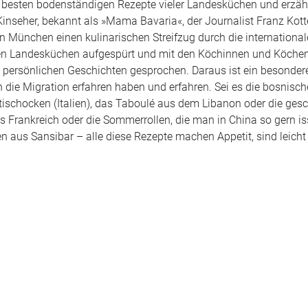
besten bodenständigen Rezepte vieler Landesküchen und erzäh
Kinseher, bekannt als »Mama Bavaria«, der Journalist Franz Kott
 in München einen kulinarischen Streifzug durch die internationa
gen Landesküchen aufgespürt und mit den Köchinnen und Köchen
hre persönlichen Geschichten gesprochen. Daraus ist ein besond
 die Migration erfahren haben und erfahren. Sei es die bosnisch
rtischocken (Italien), das Taboulé aus dem Libanon oder die ges
rankreich oder die Sommerrollen, die man in China so gern is
aus Sansibar – alle diese Rezepte machen Appetit, sind leicht