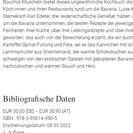
Bouchot-Muscheln bietet dieses ungewöhnliche Kochbuch die 
Köch:innen und ihren Restaurants rund um die Bavaria. Luise 
Sternekoch Karl Ederer, drei leidenschaftliche Genießer, haben
um die Bavaria unternommen, die besten Rezepte der jeweili
Feinheiten ihrer Küche, über ihre Lieblingsrezepte und über i
geworden, das auch von der Bereicherung erzählt, die wir durch
Kartoffel-Spinat-Füllung und Feta, sei es das Kaninchen mit A
Lammschulter aus Griechenland, der warme Schokokuchen aus F
schweigen von den exotischen Salaten mit gebratenen Bananen 
nachzukochen und wärmen Bauch und Herz.
Bibliografische Daten
EUR 30,00 [DE] – EUR 30,90 [AT]
ISBN : 978-3-95614-490-5
Erscheinungsdatum: 08.03.2022
1. Auflage