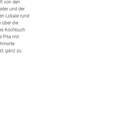
lt von den
eder und der
len Lokale rund
 über die
eres Kochbuch
e Pita mit
chmorte
st, ganz zu