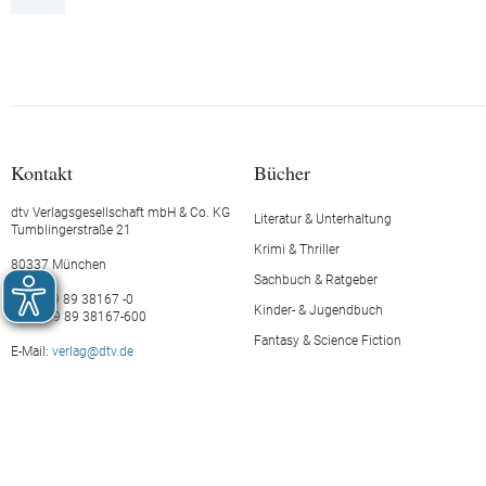
Kontakt
Bücher
dtv Verlagsgesellschaft mbH & Co. KG
Literatur & Unterhaltung
Tumblingerstraße 21
Krimi & Thriller
80337 München
Sachbuch & Ratgeber
Tel.: +49 89 38167 -0
Kinder- & Jugendbuch
Fax: +49 89 38167-600
Fantasy & Science Fiction
E-Mail:
verlag@dtv.de