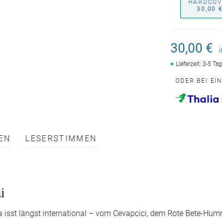
HARDCOV
30,00 
30,00 €
Lieferzeit: 3-5 Ta
ODER BEI EI
EN
LESERSTIMMEN
i
isst längst international – vom Cevapcici, dem Rote Bete-Hum