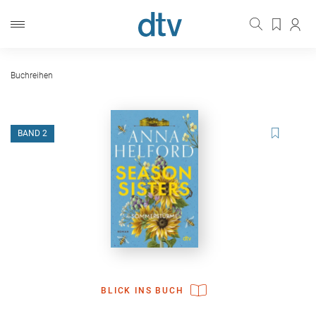
Buchreihen
BAND 2
BLICK INS BUCH