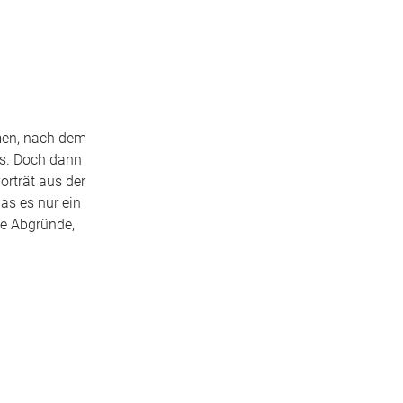
lmen, nach dem
es. Doch dann
orträt aus der
as es nur ein
ie Abgründe,