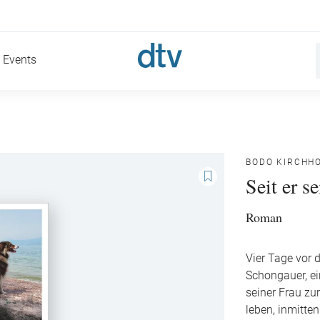
Events
BODO KIRCHH
Seit er s
Roman
Vier Tage vor 
Schongauer, ei
seiner Frau zu
leben, inmitte