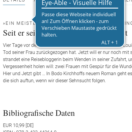
DETAILS
AUTOR*INNEN
PRESSEMATERIALI
»EIN MEISTERERZÄHLER.« RICHARD KÄMMERLIN
Seit er sein Leben mit einem Tier teilt
Vier Tage vor dem Höhepunkt des Sommers, dort, wo sich Loui
Tod seiner Frau zurückgezogen hat. Jetzt will er nur noch mit
strandet eine Reisebloggerin beim Wenden in seiner Zufahrt, un
Vergessenheit holen will: zwei Frauen mit Gespür für die Wund
Hier und Jetzt gibt … In Bodo Kirchhoffs neuem Roman geht e
die sich auftun, wenn wir dieser Sehnsucht folgen.
Bibliografische Daten
EUR 10,99 [DE]