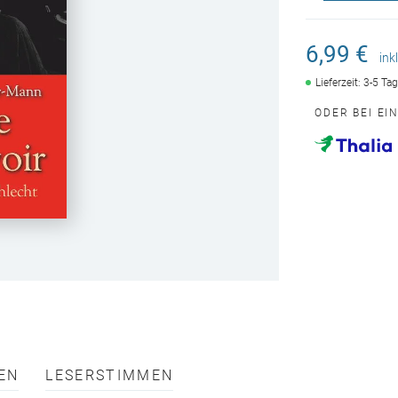
6,99 €
ink
Lieferzeit: 3-5 Ta
ODER BEI EI
EN
LESERSTIMMEN