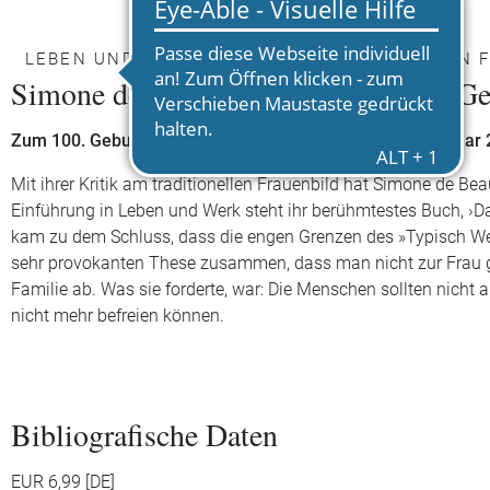
LEBEN UND WIRKEN EINER EINFLUSSREICHEN 
Simone de Beauvoir und das andere Ge
Zum 100. Geburtstag von Simone de Beauvoir am 9. Januar
Mit ihrer Kritik am traditionellen Frauenbild hat Simone de Be
Einführung in Leben und Werk steht ihr berühmtestes Buch, ›Da
kam zu dem Schluss, dass die engen Grenzen des »Typisch Weib
sehr provokanten These zusammen, dass man nicht zur Frau ge
Familie ab. Was sie forderte, war: Die Menschen sollten nicht 
nicht mehr befreien können.
Bibliografische Daten
EUR 6,99 [DE]