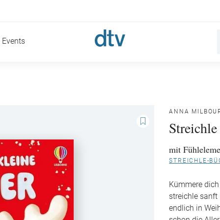
Events
ANNA MILBOU
Streichle
mit Fühleleme
STREICHLE-BÜ
Kümmere dich 
streichle sanf
endlich in We