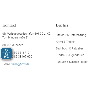
Kontakt
Bücher
dtv Verlagsgesellschaft mbH & Co. KG
Literatur & Unterhaltung
Tumblingerstraße 21
Krimi & Thriller
80337 München
Sachbuch & Ratgeber
Tel.: +49 89 38167 -0
Kinder- & Jugendbuch
Fax: +49 89 38167-600
Fantasy & Science Fiction
E-Mail:
verlag@dtv.de