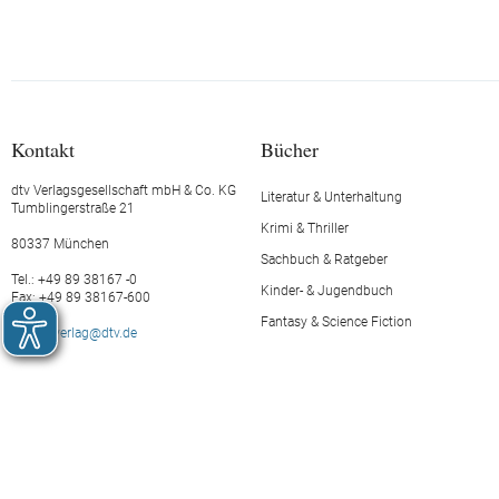
Kontakt
Bücher
dtv Verlagsgesellschaft mbH & Co. KG
Literatur & Unterhaltung
Tumblingerstraße 21
Krimi & Thriller
80337 München
Sachbuch & Ratgeber
Tel.: +49 89 38167 -0
Kinder- & Jugendbuch
Fax: +49 89 38167-600
Fantasy & Science Fiction
E-Mail:
verlag@dtv.de