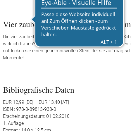
Vier zauberhafte Schwestern und der m
Die vier zauberhaften Schwestern sind skeptisch. Seit dem Sch
wirklich trauen? Oder ist das nur ein hinterhältiger Plan, ihn
entdecken sie einen geheimnisvollen Stein, der sie auf magisc
Momente!
Bibliografische Daten
EUR 12,99 [DE] – EUR 13,40 [AT]
ISBN : 978-3-89813-938-0
Erscheinungsdatum: 01.02.2010
1. Auflage
Format : 14,0 x 12,5 cm