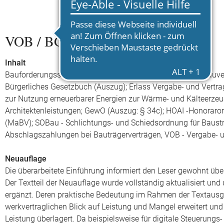
VOB / BGB / HOAI
Inhalt
Bauforderungssicherungsgesetz; Baustellenverordnung; Bauve
Bürgerliches Gesetzbuch (Auszug); Erlass Vergabe- und Vertra
zur Nutzung erneuerbarer Energien zur Wärme- und Kälteerzeu
Architektenleistungen; GewO (Auszug: § 34c); HOAI -Honoraror
(MaBV); SOBau - Schlichtungs- und Schiedsordnung für Baustr
Abschlagszahlungen bei Bauträgerverträgen, VOB - Vergabe- un
Neuauflage
Die überarbeitete Einführung informiert den Leser gewohnt übe
Der Textteil der Neuauflage wurde vollständig aktualisiert und
ergänzt. Deren praktische Bedeutung im Rahmen der Textausg
werkvertraglichen Blick auf Leistung und Mangel erweitert und 
Leistung überlagert. Da beispielsweise für digitale Steuerung