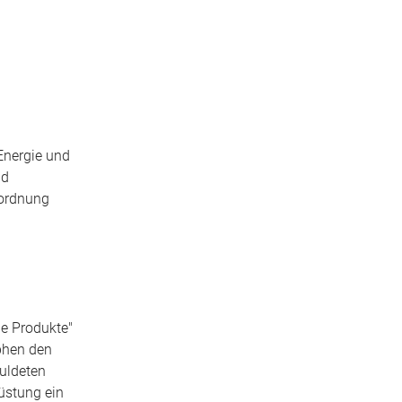
Energie und
nd
rordnung
le Produkte"
phen den
huldeten
üstung ein