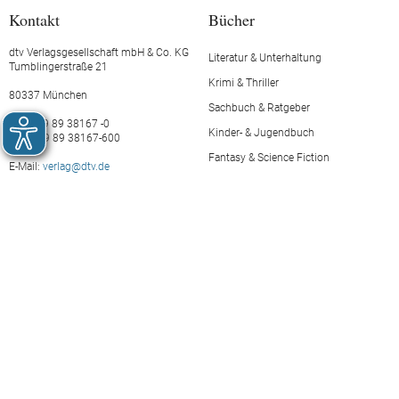
Kontakt
Bücher
dtv Verlagsgesellschaft mbH & Co. KG
Literatur & Unterhaltung
Tumblingerstraße 21
Krimi & Thriller
80337 München
Sachbuch & Ratgeber
Tel.: +49 89 38167 -0
Kinder- & Jugendbuch
Fax: +49 89 38167-600
Fantasy & Science Fiction
E-Mail:
verlag@dtv.de