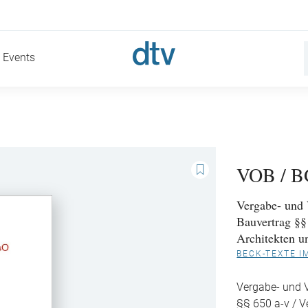
Events
VOB / B
Vergabe- und 
Bauvertrag §§
Architekten u
BECK-TEXTE I
Vergabe- und V
§§ 650 a-v / V