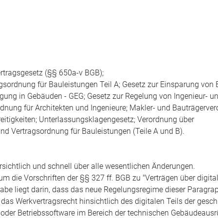
rtragsgesetz (§§ 650a-v BGB);
gsordnung für Bauleistungen Teil A; Gesetz zur Einsparung von 
gung in Gebäuden - GEG; Gesetz zur Regelung von Ingenieur- u
dnung für Architekten und Ingenieure; Makler- und Bauträgerve
eitigkeiten; Unterlassungsklagengesetz; Verordnung über
d Vertragsordnung für Bauleistungen (Teile A und B).
rsichtlich und schnell über alle wesentlichen Änderungen.
 um die Vorschriften der §§ 327 ff. BGB zu "Verträgen über digita
abe liegt darin, dass das neue Regelungsregime dieser Paragra
das Werkvertragsrecht hinsichtlich des digitalen Teils der gesc
s- oder Betriebssoftware im Bereich der technischen Gebäudeausr