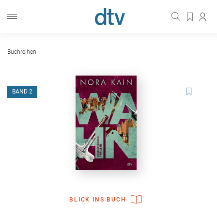
Buchreihen
BAND 2
BLICK INS BUCH