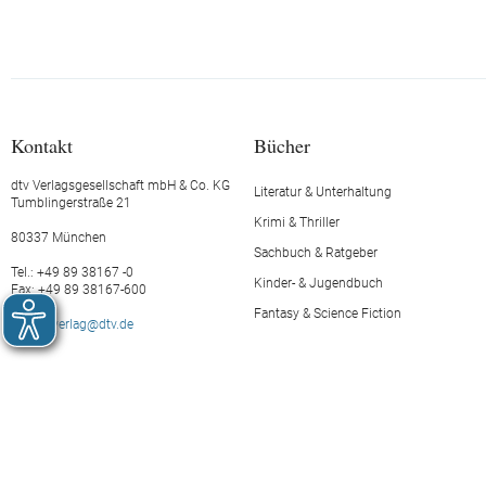
Kontakt
Bücher
dtv Verlagsgesellschaft mbH & Co. KG
Literatur & Unterhaltung
Tumblingerstraße 21
Krimi & Thriller
80337 München
Sachbuch & Ratgeber
Tel.: +49 89 38167 -0
Kinder- & Jugendbuch
Fax: +49 89 38167-600
Fantasy & Science Fiction
E-Mail:
verlag@dtv.de