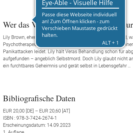
Wer das Vergessen stört. Die Canterbur
Lily Brown, ehemalige Polizeipsychologin bei Scotland Yard, 
Psychotherapeutin in Canterbury. Eine ihrer ersten Patientinnen
Panikattacken leidet. Lily hält Veras Behandlung schon für abg
aufgefunden – angeblich Selbstmord. Doch Lily glaubt nicht an
ein furchtbares Geheimnis und gerät selbst in Lebensgefahr …
Bibliografische Daten
EUR 20,00 [DE] – EUR 20,60 [AT]
ISBN : 978-3-7424-2674-1
Erscheinungsdatum: 14.09.2023
1. Auflage