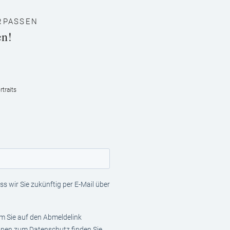
RPASSEN
en!
traits
s wir Sie zukünftig per E-Mail über
em Sie auf den Abmeldelink
ionen zum Datenschutz finden Sie