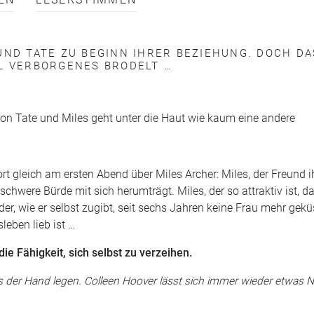
EN
LESERSTIMMEN
UND TATE ZU BEGINN IHRER BEZIEHUNG. DOCH DA
EL VERBORGENES BRODELT …
von Tate und Miles geht unter die Haut wie kaum eine andere
rt gleich am ersten Abend über Miles Archer: Miles, der Freund i
schwere Bürde mit sich herumträgt. Miles, der so attraktiv ist, d
r, wie er selbst zugibt, seit sechs Jahren keine Frau mehr geküs
leben lieb ist …
ie Fähigkeit, sich selbst zu verzeihen.
us der Hand legen. Colleen Hoover lässt sich immer wieder etwas 