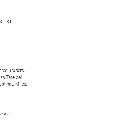
S IST
hres Bruders,
ass Tate bei
st hat. Miles,
Neues