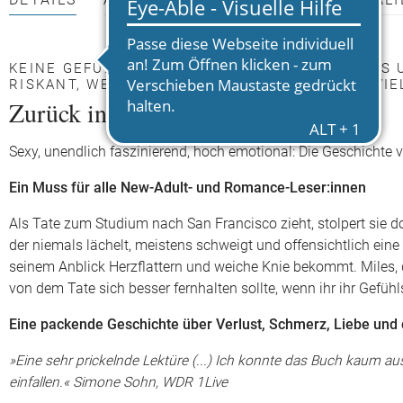
DETAILS
AUTOR*INNEN
PRESSEMATERIALI
KEINE GEFÜHLE – DAS VERORDNEN SICH MILES 
RISKANT, WENN UNTER DER OBERFLÄCHE SO VI
Zurück ins Leben geliebt
Sexy, unendlich faszinierend, hoch emotional: Die Geschichte 
Ein Muss für alle New-Adult- und Romance-Leser:innen
Als Tate zum Studium nach San Francisco zieht, stolpert sie do
der niemals lächelt, meistens schweigt und offensichtlich eine 
seinem Anblick Herzflattern und weiche Knie bekommt. Miles, de
von dem Tate sich besser fernhalten sollte, wenn ihr ihr Gefühls
Eine packende Geschichte über Verlust, Schmerz, Liebe und d
»Eine sehr prickelnde Lektüre (...) Ich konnte das Buch kaum a
einfallen.« Simone Sohn, WDR 1Live