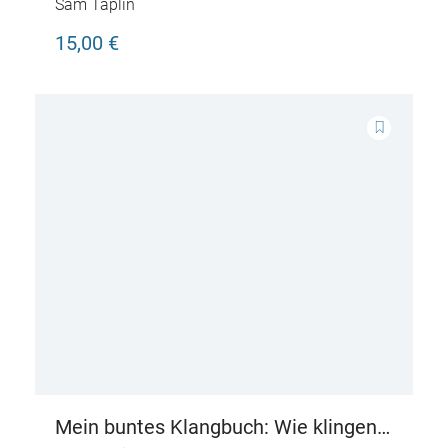
zu Hause?
Sam Taplin
15,00 €
Mein buntes Klangbuch: Wie klingen