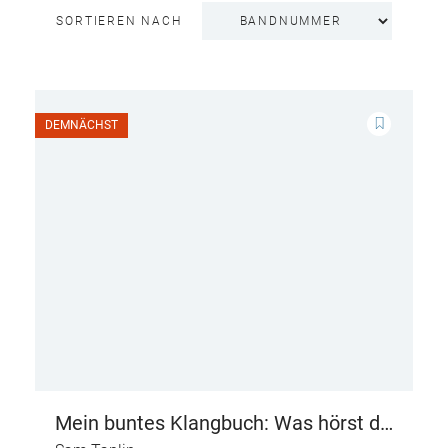
SORTIEREN NACH
DEMNÄCHST
Mein buntes Klangbuch: Was hörst du
auf der Baustelle?