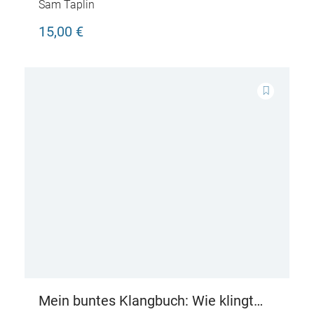
die Fahrzeuge?
Sam Taplin
15,00 €
Mein buntes Klangbuch: Wie klingt