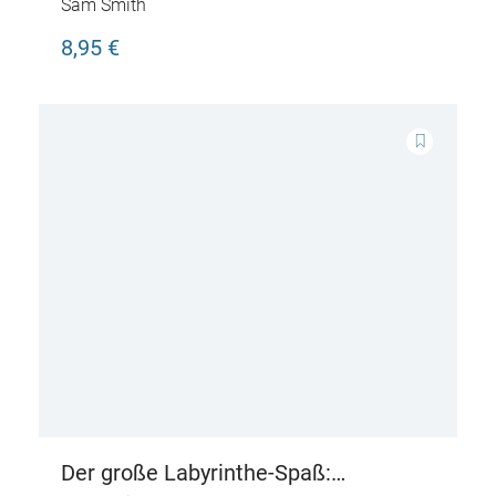
geheimer Mission
Sam Smith
8,95 €
Der große Labyrinthe-Spaß: