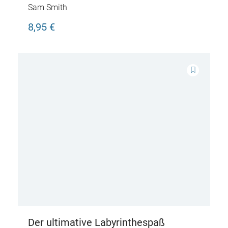
den Wald
Sam Smith
8,95 €
Der ultimative Labyrinthespaß