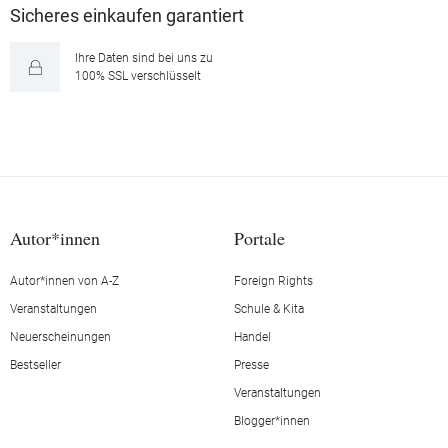
Sicheres einkaufen garantiert
Ihre Daten sind bei uns zu
100% SSL verschlüsselt
Autor*innen
Portale
Autor*innen von A-Z
Foreign Rights
Veranstaltungen
Schule & Kita
Neuerscheinungen
Handel
Bestseller
Presse
Veranstaltungen
Blogger*innen