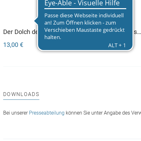
Der Dolch des Kaisers
Das Schwert des
Kaisers
13,00 €
13,00 €
DOWNLOADS
Bei unserer
Presseabteilung
können Sie unter Angabe des Ver