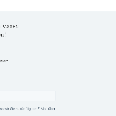
RPASSEN
en!
traits
s wir Sie zukünftig per E-Mail über