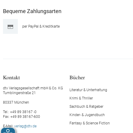
Bequeme Zahlungsarten
per PayPal & Kreditkarte
Kontakt
Bücher
dtv Verlagsgesellschaft mbH & Co. KG
Literatur & Unterhaltung
Tumblingerstraße 21
Krimi & Thriller
80337 München
Sachbuch & Ratgeber
Tel.: +49 89 38167 -0
Kinder- & Jugendbuch
Fax: +49 89 38167-600
Fantasy & Science Fiction
E-Mail:
verlag@dtv.de