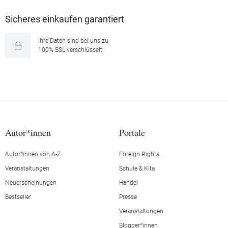
Sicheres einkaufen garantiert
Ihre Daten sind bei uns zu
100% SSL verschlüsselt
Autor*innen
Portale
Autor*innen von A-Z
Foreign Rights
Veranstaltungen
Schule & Kita
Neuerscheinungen
Handel
Bestseller
Presse
Veranstaltungen
Blogger*innen