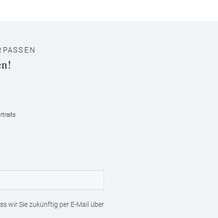
RPASSEN
en!
traits
s wir Sie zukünftig per E-Mail über