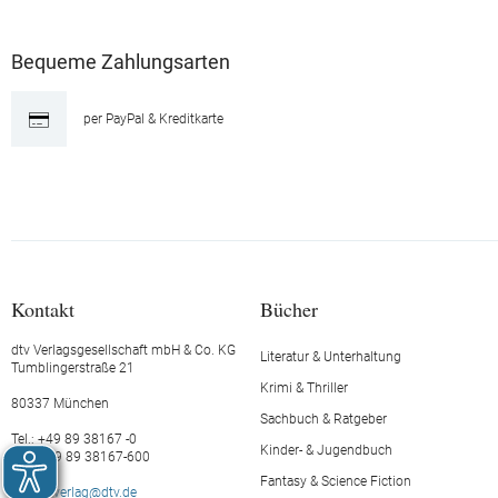
Bequeme Zahlungsarten
per PayPal & Kreditkarte
Kontakt
Bücher
dtv Verlagsgesellschaft mbH & Co. KG
Literatur & Unterhaltung
Tumblingerstraße 21
Krimi & Thriller
80337 München
Sachbuch & Ratgeber
Tel.: +49 89 38167 -0
Kinder- & Jugendbuch
Fax: +49 89 38167-600
Fantasy & Science Fiction
E-Mail:
verlag@dtv.de