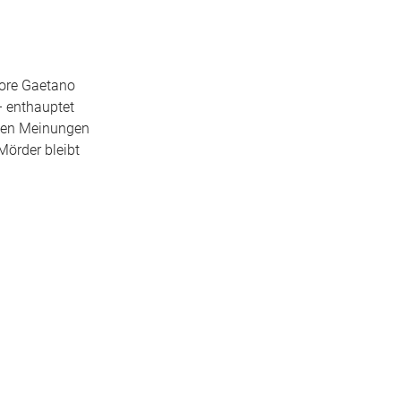
tore Gaetano
– enthauptet
gten Meinungen
Mörder bleibt