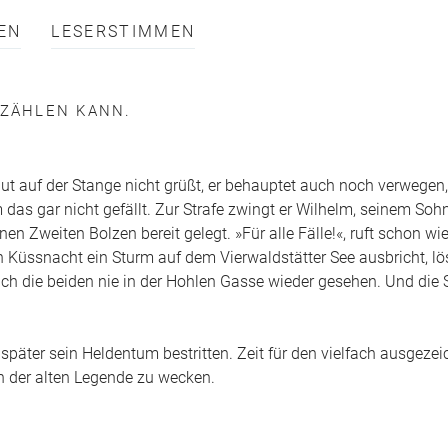
EN
LESERSTIMMEN
RZÄHLEN KANN.
 Hut auf der Stange nicht grüßt, er behauptet auch noch verwegen,
 das gar nicht gefällt. Zur Strafe zwingt er Wilhelm, seinem Soh
en Zweiten Bolzen bereit gelegt. »Für alle Fälle!«, ruft schon wi
ch Küssnacht ein Sturm auf dem Vierwaldstätter See ausbricht, lö
 sich die beiden nie in der Hohlen Gasse wieder gesehen. Und die
später sein Heldentum bestritten. Zeit für den vielfach ausgeze
 der alten Legende zu wecken.