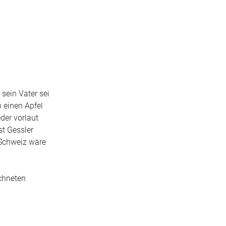
 sein Vater sei
n einen Apfel
eder vorlaut
st Gessler
 Schweiz wäre
ichneten