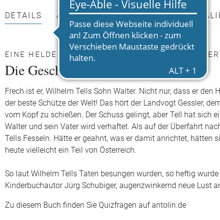
DETAILS
AUTOR*INNEN
PRESSEMATERIALI
EINE HELDENSAGE - UND WIE MAN SIE HEUTE E
Die Geschichte von Wilhelm Tell
Frech ist er, Wilhelm Tells Sohn Walter. Nicht nur, dass er den
der beste Schütze der Welt! Das hört der Landvogt Gessler, dem
vom Kopf zu schießen. Der Schuss gelingt, aber Tell hat sich ein
Walter und sein Vater wird verhaftet. Als auf der Überfahrt na
Tells Fesseln. Hätte er geahnt, was er damit anrichtet, hätten
heute vielleicht ein Teil von Österreich.
So laut Wilhelm Tells Taten besungen wurden, so heftig wurde 
Kinderbuchautor Jürg Schubiger, augenzwinkernd neue Lust an
Zu diesem Buch finden Sie Quizfragen auf antolin.de