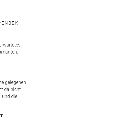
PPENBEK
erwartetes
iamanten.
ahe gelegenen
t da nicht.
n und die
em