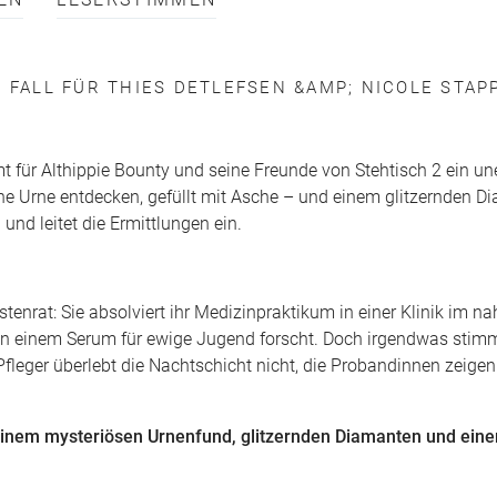
EN
LESERSTIMMEN
 FALL FÜR THIES DETLEFSEN &AMP; NICOLE STA
für Althippie Bounty und seine Freunde von Stehtisch 2 ein un
e Urne entdecken, gefüllt mit Asche – und einem glitzernden D
 und leitet die Ermittlungen ein.
tenrat: Sie absolviert ihr Medizinpraktikum in einer Klinik im n
an einem Serum für ewige Jugend forscht. Doch irgendwas stimm
Pfleger überlebt die Nachtschicht nicht, die Probandinnen zeige
 einem mysteriösen Urnenfund, glitzernden Diamanten und ein