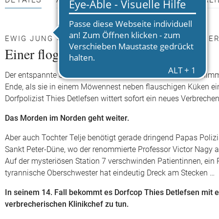
DETAILS
AUTOR*INNEN
PRESSEMATERIALI
EWIG JUNG UND TOT IN FREDENBÜLL- EIN NEUER
Einer flog über das Möwennest
Der entspannte Sommerabend an Fredenbülls Badestelle nimmt 
Ende, als sie in einem Möwennest neben flauschigen Küken ein
Dorfpolizist Thies Detlefsen wittert sofort ein neues Verbrechen
Das Morden im Norden geht weiter.
Aber auch Tochter Telje benötigt gerade dringend Papas Polizis
Sankt Peter-Düne, wo der renommierte Professor Victor Nagy 
Auf der mysteriösen Station 7 verschwinden Patientinnen, ein 
tyrannische Oberschwester hat eindeutig Dreck am Stecken …
In seinem 14. Fall bekommt es Dorfcop Thies Detlefsen mit
verbrecherischen Klinikchef zu tun.