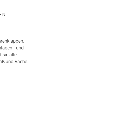
 N
hrenklappen.
hlagen - und
sie alle
Haß und Rache.