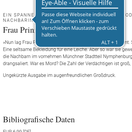
EIN SPANNENDER PSYCHOTHRILLER UM DEN TOD 
ACHBARIN.
Frau Prinz pfeift nicht mehr
»Nun lag Frau Prinz in ihrem Vorgarten, für immer verstummt.
Eine seltsame Bekleidung für eine Leiche. Aber so war sie gew
die Nachbarn im vornehmen Münchner Stadtteil Nymphenburg z
drangsaliert. War es Mord? Die Zahl der Verdächtigen ist gro
Ungekürzte Ausgabe im augenfreundlichen Großdruck.
Bibliografische Daten