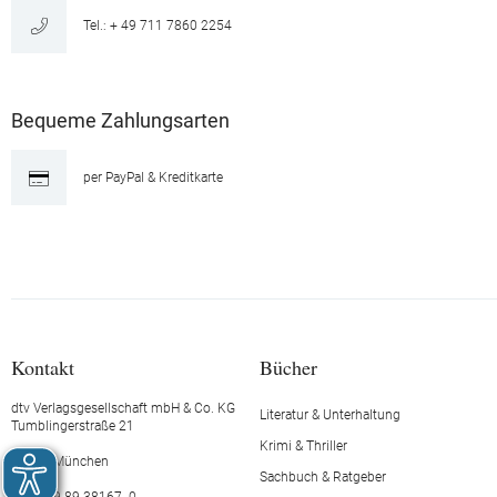
Tel.: + 49 711 7860 2254
Bequeme Zahlungsarten
per PayPal & Kreditkarte
Kontakt
Bücher
dtv Verlagsgesellschaft mbH & Co. KG
Literatur & Unterhaltung
Tumblingerstraße 21
Krimi & Thriller
80337 München
Sachbuch & Ratgeber