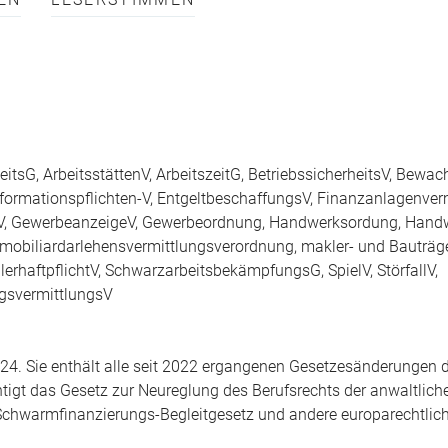
EN
LESERSTIMMEN
tsG, ArbeitsstättenV, ArbeitszeitG, BetriebssicherheitsV, Bewach
ormationspflichten-V, EntgeltbeschaffungsV, Finanzanlagenverm
enV, GewerbeanzeigeV, Gewerbeordnung, Handwerksordung, Hand
mobiliardarlehensvermittlungsverordnung, makler- und Bauträge
lerhaftpflichtV, SchwarzarbeitsbekämpfungsG, SpielV, StörfallV,
ngsvermittlungsV
24. Sie enthält alle seit 2022 ergangenen Gesetzesänderungen 
igt das Gesetz zur Neureglung des Berufsrechts der anwaltlich
chwarmfinanzierungs-Begleitgesetz und andere europarechtlic