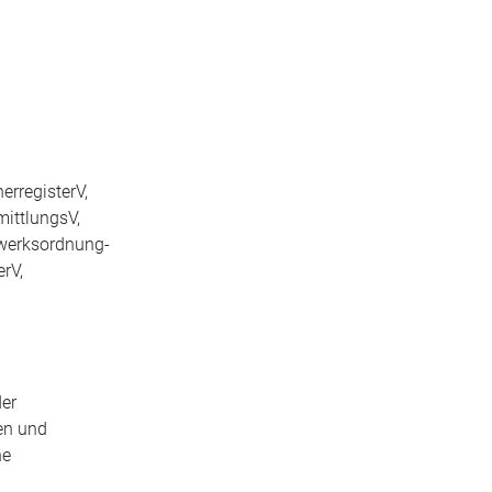
erregisterV,
ittlungsV,
werksordnung-
rV,
der
en und
he