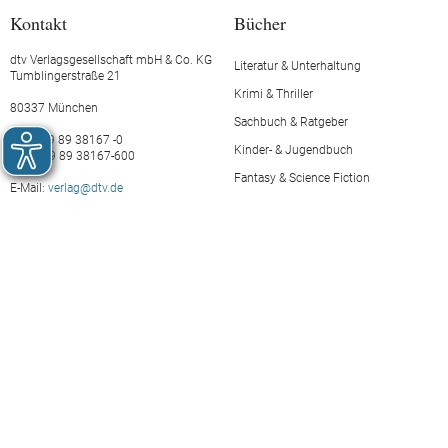
Kontakt
Bücher
dtv Verlagsgesellschaft mbH & Co. KG
Literatur & Unterhaltung
Tumblingerstraße 21
Krimi & Thriller
80337 München
Sachbuch & Ratgeber
Tel.: +49 89 38167 -0
Kinder- & Jugendbuch
Fax: +49 89 38167-600
Fantasy & Science Fiction
E-Mail:
verlag@dtv.de