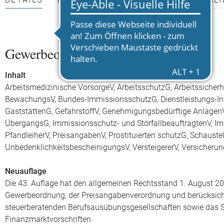
DETAILS
AUTOR*INNEN
PRESSEMATERIALI
Gewerbeordnung
Inhalt
Arbeitsmedizinische VorsorgeV, ArbeitsschutzG, Arbeitssicherhei
BewachungsV, Bundes-ImmissionsschutzG, Dienstleistungs-Inf
GaststättenG, GefahrstoffV, Genehmigungsbedürftige Anlag
ÜbergangsG, Immissionsschutz- und StörfallbeauftragtenV, Im
PfandleiherV, PreisangabenV, Prostituierten schutzG, Schaustel
UnbedenklichkeitsbescheinigungsV, VersteigererV, Versicheru
Neuauflage
Die 43. Auflage hat den allgemeinen Rechtsstand 1. August 20
Gewerbeordnung, der Preisangabenverordnung und berücksicht
steuerberatenden Berufsausübungsgesellschaften sowie das S
Finanzmarktvorschriften.