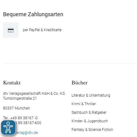
Bequeme Zahlungsarten
per PayPal & Kreditkarte
Kontakt
Bücher
dtv Verlagsgesellschaft mbH & Co. KG
Literatur & Unterhaltung
Tumblingerstraße 21
Krimi & Thriller
80337 München
Sachbuch & Ratgeber
Tel.: +49 89 38167 -0
Kinder- & Jugendbuch
Fax: +49 89 38167-600
Fantasy & Science Fiction
E-Mail:
verlag@dtv.de