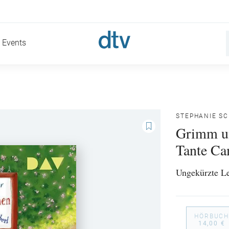
Events
STEPHANIE S
Grimm un
Tante C
Ungekürzte Le
HÖRBUCH
14,00 €