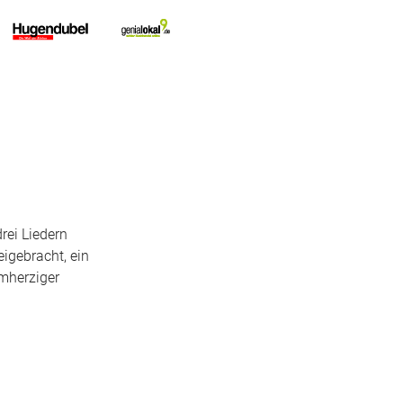
ei Liedern
igebracht, ein
rmherziger