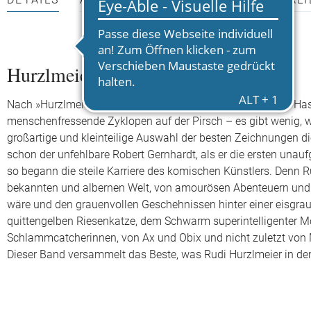
DETAILS
AUTOR*INNEN
PRESSEMATERIALI
Hurzlmeierzeichnerei
Nach »Hurzlmeiermalerei« jetzt »Hurzlmeierzeichnerei«: Ob Has
menschenfressende Zyklopen auf der Pirsch – es gibt wenig, w
großartige und kleinteilige Auswahl der besten Zeichnungen di
schon der unfehlbare Robert Gernhardt, als er die ersten unau
so begann die steile Karriere des komischen Künstlers. Denn R
bekannten und albernen Welt, von amourösen Abenteuern und f
wäre und den grauenvollen Geschehnissen hinter einer eisgra
quittengelben Riesenkatze, dem Schwarm superintelligenter M
Schlammcatcherinnen, von Ax und Obix und nicht zuletzt von 
Dieser Band versammelt das Beste, was Rudi Hurzlmeier in den