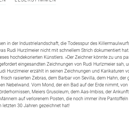
EN
LESERSTIMMEN
en in der Industrielandschaft, die Todesspur des Killermaulwurf
as Rudi Hurzlmeier nicht mit schnellem Strich dokumentiert hat.
eses hochdekorierten Künstlers. »Der Zeichner könnte zu uns pas
fgefordert eingesandten Zeichnungen von Rudi Hurlzmeier sah, u
udi Hurzlmeier erzählt in seinen Zeichnungen und Karikaturen vo
risch rasierten Zebras, dem Barbar von Sevilla, dem Hahn, der 
uen Nebelwand. Vom Mond, der ein Bad auf der Erde nimmt, von 
örderhornissen, Meiers Grusoleum, dem Aas-Imbiss, der Ankunft
Männern auf verlorenem Posten, die noch immer ihre Pantoffeln
 letzten 30 Jahren gezeichnet hat!