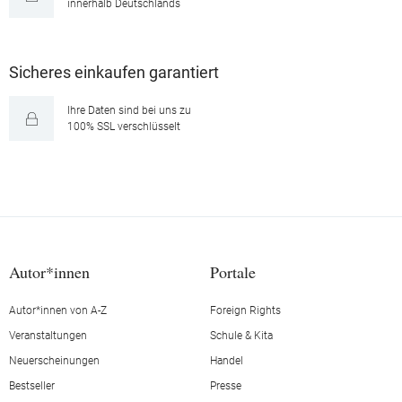
innerhalb Deutschlands
Sicheres einkaufen garantiert
Ihre Daten sind bei uns zu
100% SSL verschlüsselt
Autor*innen
Portale
Autor*innen von A-Z
Foreign Rights
Veranstaltungen
Schule & Kita
Neuerscheinungen
Handel
Bestseller
Presse