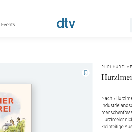
Events
RUDI HURZLME
Hurzlmei
Nach »Hurzlmei
Industrielands
menschenfresse
Hurzlmeier nic
kleinteilige A