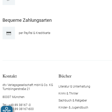
Bequeme Zahlungsarten
per PayPal & Kreditkarte
Kontakt
Bücher
dtv Verlagsgesellschaft mbH & Co. KG
Literatur & Unterhaltung
Tumblingerstraße 21
Krimi & Thriller
80337 München
Sachbuch & Ratgeber
Tel.: +49 89 38167 -0
Kinder- & Jugendbuch
Fax: +49 89 38167-600