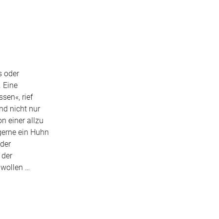
s oder
 Eine
sen«, rief
nd nicht nur
n einer allzu
gerne ein Huhn
der
 der
 wollen …