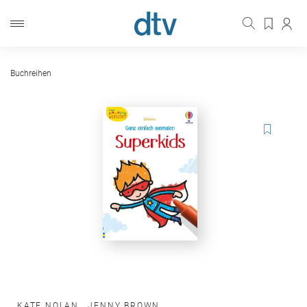
Buchreihen
KATE NOLAN
,
JENNY BROWN